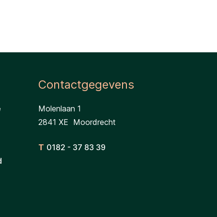
Contactgegevens
e
Molenlaan 1
2841 XE Moordrecht
T
0182 - 37 83 39
d